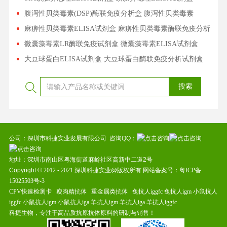
腹泻性贝类毒素(DSP)酶联免疫分析盒 腹泻性贝类毒素
ELISA试剂盒
麻痹性贝类毒素ELISA试剂盒 麻痹性贝类毒素酶联免疫分析
试剂盒
微囊藻毒素LR酶联免疫试剂盒 微囊藻毒素ELISA试剂盒
大豆球蛋白ELISA试剂盒 大豆球蛋白酶联免疫分析试剂盒
公司：深圳市科捷实业发展有限公司 咨询QQ：
地址：深圳市南山区粤海街道麻岭社区高新中二道2号
Copyright ©
2012
-
2021
深圳科捷实业@版权所有 网站备案号：
粤ICP备
15025503号-3
CPV快速检测卡
瘦肉精抗体
重金属类抗体
兔抗人iggfc
兔抗人igm
小鼠抗人
iggfc
小鼠抗人igm
小鼠抗人iga
羊抗人igm
羊抗人iga
羊抗人iggfc
科捷生物，专注于高品质抗原抗体原料的研制与销售！