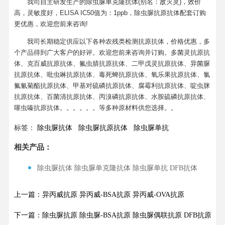
我司自主研发生产的除虫脲单克隆抗体(别名：敌灭灵)，效价
高，灵敏度好，ELISA IC50值为：1ppb，除虫脲抗原抗体配套订购
更优惠，欢迎您前来咨询!
我司长期稳定供应以下各种农残类检测抗原抗体，价格优惠，多
个产品得到广大客户的好评。欢迎您前来咨询并订购。多菌灵抗原抗
体、克百威抗原抗体、氟虫腈抗原抗体、二甲戊灵抗原抗体、异菌脲
抗原抗体、吡虫啉抗原抗体、毒死蜱抗原抗体、氧乐果抗原抗体、氯
氟氰菊酯抗原抗体、甲基对硫磷抗原抗体、腐霉利抗原抗体、啶虫脒
抗原抗体、百菌清抗原抗体、丙溴磷抗原抗体、水胺硫磷抗原抗体、
噻虫嗪抗原抗体。。。。。。等多种原材料供您选择。。
标签：
除虫脲抗体
除虫脲抗原抗体
除虫脲单抗
相关产品：
除虫脲抗体 除虫脲单克隆抗体 除虫脲单抗 DFB抗体
上一篇：异丙威抗原 异丙威-BSA抗原 异丙威-OVA抗原
下一篇：除虫脲抗原 除虫脲-BSA抗原 除虫脲偶联抗原 DFB抗原