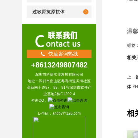
过敏原抗原抗体
温馨
标签
快速咨询热线
相关
+8613249807482
深圳市科捷实业发展有限公司
上一篇
地址：深圳市南山区粤海街道滨海社区
体 FH
高新南十道87、89、91号深圳市软件产
业基地2栋C1202-4
咨询QQ：
相
E-mail：antiby@126.com