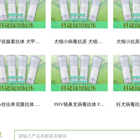
犬甲状腺素抗体 犬甲状腺素单抗 犬甲状腺素单克隆抗体
犬细小病毒抗原 犬细小蛋白 犬细小质控品 犬细小标准品 CPV抗原 CPV标准品
犬心丝虫单克隆抗体 CHW Ab 犬心丝虫抗体
FHV猫鼻支病毒抗体 FHV猫疱疹病毒抗体 FHV-gD抗体 FHVAb-KJ02R