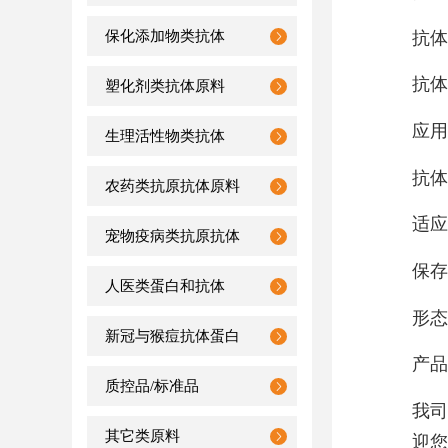
抗体
保化添加物类抗体
抗体英
塑化剂类抗体原料
应用
生理活性物类抗体
抗体
农药类抗原抗体原料
适应
宠物疫病类抗原抗体
保存
人医类蛋白和抗体
形态
新冠与猴痘抗体蛋白
产品
质控品/标准品
我司
其它类原料
迎您