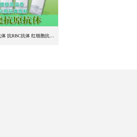
抗人红细胞抗体 抗RBC抗体 红细胞抗体 RBC抗体 RBC多抗 滤血专用 RBC单抗