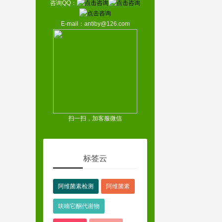
咨询QQ：
E-mail：antiby@126.com
扫一扫，加客服微信
标签云
阿维菌素检测
阿维菌素
呋喃它酮代谢物