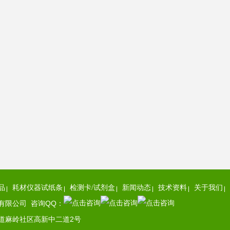
品
耗材仪器试纸条
检测卡/试剂盒
新闻动态
技术资料
关于我们
有限公司 咨询QQ：
道麻岭社区高新中二道2号