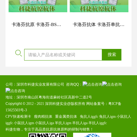
卡洛芬抗原 卡洛芬-BSA抗原 卡洛芬-OVA抗原
卡洛芬抗体 卡洛芬单抗 卡洛芬单克隆抗体 CAR单抗
公司：深圳市科捷实业发展有限公司 咨询QQ：
地址：深圳市南山区粤海街道麻岭社区高新中二道2号
Copyright ©
2012
-
2021
深圳科捷实业@版权所有 网站备案号：
粤ICP备
15025503号-3
CPV快速检测卡
瘦肉精抗体
重金属类抗体
兔抗人iggfc
兔抗人igm
小鼠抗人
iggfc
小鼠抗人igm
小鼠抗人iga
羊抗人igm
羊抗人iga
羊抗人iggfc
科捷生物，专注于高品质抗原抗体原料的研制与销售！