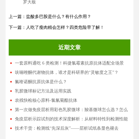
罗大板
上一篇：盐酸多巴胺是什么？有什么作用？
下一篇：人吃了瘦肉精会怎样？四类危险早了解！
近期文章
一套原料通吃 6 类检测！科捷氯霉素抗原抗体适配全场景
呋喃唑酮代谢物抗体，谁才是科研界的“灵敏度之王”？
氟喹诺酮抗原抗体是什么？
乳胶微球标记方法及运用实践
农残快检核心原料-氯氰菊酯抗体
第一次做免疫层析用彩色乳胶微球：羧基微球怎么选？怎么
筛？
免疫层析示踪试剂的技术深度解析：从材料特性到检测性能
的系统对比
技术干货：检测线“先深后灰”——层析试纸条显色褪去
的“真凶”与全解析