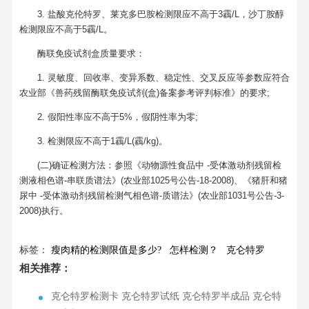
3. 盐酸克伦特罗、莱克多巴胺检测限应不高于3靏/L，沙丁胺醇
检测限应不高于5靏/L。
酶联免疫试剂盒质量要求：
1. 灵敏度、回收率、变异系数、稳定性、交叉反应等参数应符合
农业部《兽药残留酶联免疫试剂(盒)备案参考评判标准》的要求;
2. 假阳性率应不高于5%，假阴性率为零;
3. 检测限应不高于1靏/L(靏/kg)。
(二)确证检测方法：参照《动物源性食品中 -受体激动剂残留检
测液相色谱-串联质谱法》(农业部1025号公告-18-2008)、《猪肝和猪
尿中 -受体激动剂残留检测气相色谱-质谱法》(农业部1031号公告-3-
2008)执行。
标签：
瘦肉精的检测限值是多少?
怎样检测？
克仑特罗
相关推荐：
克仑特罗检测卡 克仑特罗试纸 克仑特罗半成品 克仑特