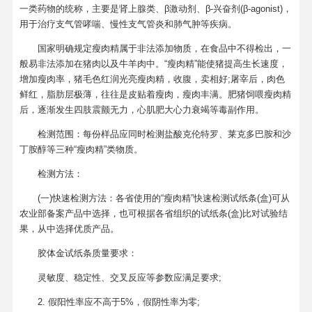
一类药物的统称，主要是肾上腺类、β激动剂、β-兴奋剂(β-agonist)，
用于治疗支气管哮喘、慢性支气管炎和肺气肿等疾病。
国家明确规定瘦肉精属于非法添加物质，在食品中不得检出，一
般易非法添加在猪肉以及牛羊肉中。“瘦肉精”能使猪提高生长速度，
增加瘦肉率，猪毛色红润光亮瘦肉精，收腹，卖相好;屠宰后，肉色
鲜红，脂肪层极薄，往往是皮贴着瘦肉，瘦肉丰满。肥猪饲喂瘦肉精
后，逐渐发生四肢震颤无力，心肌肥大心力衰竭等毒副作用。
检测范围：每份样品应同时检测盐酸克伦特罗、莱克多巴胺和沙
丁胺醇等三种“瘦肉精”类物质。
检测方法：
(一)快速检测方法：各省使用的“瘦肉精”快速检测试纸条(盒)可从
农业部备案产品中选择，也可根据各省组织的试纸条(盒)比对试验结
果，从中选择优质产品。
胶体金试纸条质量要求：
灵敏度、稳定性、交叉反应等参数应满足要求;
2. 假阳性率应不高于5%，假阴性率为零;